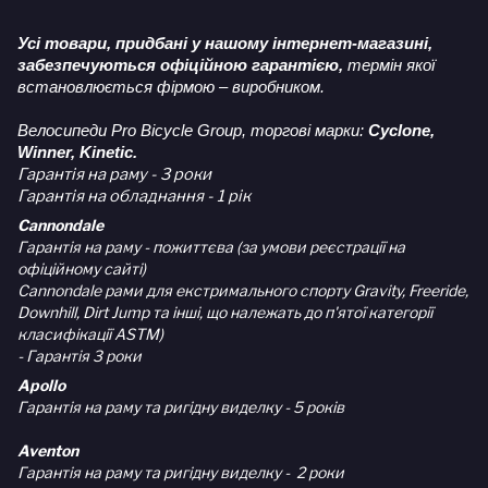
Усі товари, придбані у нашому інтернет-магазині,
забезпечуються офіційною гарантією,
термін якої
встановлюється фірмою – виробником.
Велосипеди Pro Bicycle Group, торгові марки:
Cyclone,
Winner, Kinetic.
Гарантія на раму - 3 роки
Гарантія на обладнання - 1 рік
Cannondale
Гарантія на раму - пожиттєва (за умови реєстрації на
офіційному сайті)
Cannondale рами для екстримального спорту Gravity, Freeride,
Downhill, Dirt Jump та інші, що належать до п'ятої категорії
класифікації ASTM)
- Гарантія 3 роки
Apollo
Гарантія на раму та ригідну виделку - 5 років
Aventon
Гарантія на раму та ригідну виделку - 2 роки