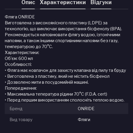
Опис
Характеристики
Відгуки
Фляга ONRIDE
Виготовлена з високоякісного пластику (LDPE) за
технологію, що виключає використання бісфенолу (BPA).
Рекомендується наповнювати флягу водою, ізтонічними
напоями, а також іншими спортивними напоями без газу,
температурою до 70°С.
Характеристики:
Об'єм: 600 мл
Особливості:
• Фляга має ковпачок для захисту клапана від пилу та бруду
• Виготовлена з пластику, який не містить бісфенол
• Дозволено мити в посудомийній машині.
Попередження:
• Максимальна тепература рідини 70°C (F.D.A. cert)
• Перед першим використанням сполосніть теплою водою.
Бренд
ONRIDE
Вид товару
Фляги