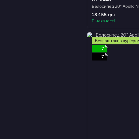
13 455 грн
В наявності
Безкоштовно кур'єро
7
7