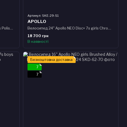
Артикул: SKE-29-51
APOLLO
Велосипед 24" Apollo NEO Disc+ 7s boys Polished Alloy
Велосипед 24" Apollo NEO Disc+ 7s girls Chrome Purple
18 700 грн
В наявності
Безкоштовна доставка
7
7