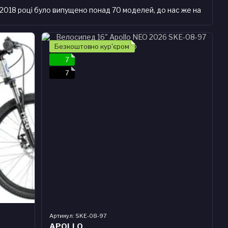
в 2018 році було випущено понад 70 моделей, до нас же на
еди, гірські, міські, шосейні, а також новинка в
Безкоштовно кур'єром
дрізняється тим, що використовує тільки якісні
плав рами, навіть на беговелах, завдяки чому вага байка
7
7
ло» Ви можете в інтернет-магазині GreatSport.com.ua.
фесійну консультацію можна отримати за телефонами,
Артикул: SKE-08-97
APOLLO