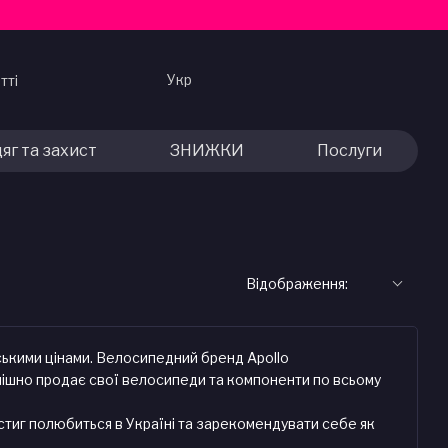
Укр
тті
яг та захист
ЗНИЖКИ
Послуги
Відображення:
нськими цінами. Велосипедний бренд Apollo
спішно продає свої велосипеди та компоненти по всьому
стиг полюбиться в Україні та зарекомендувати себе як