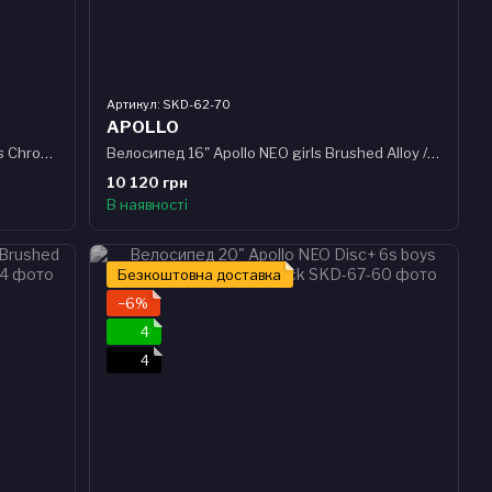
Артикул: SKD-62-70
APOLLO
Велосипед 26" Apollo NEO Disc+ 7s boys Chrome Sand
Велосипед 16" Apollo NEO girls Brushed Alloy / Lavender / Purple Fade 2024
10 120 грн
В наявності
Безкоштовна доставка
−6%
4
4