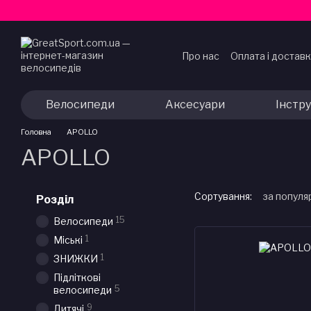
Перейти до основного контенту
Про нас
Оплата і достав
Договір публічної офер
Велосипеди
Аксесуари
Інстр
Головна
APOLLO
APOLLO
Сортування:
за популя
Розділ
15
Велосипеди
1
Міські
1
ЗНИЖКИ
Підліткові
5
велосипеди
9
Дитячі