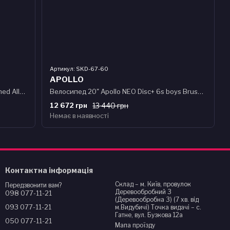
Артикул: SKD-67-60
APOLLO
Велосипед 24" Apollo NEO 7s girls Brushed Alloy / Charcoal / Pink Fade
Велосипед 20" Apollo NEO Disc+ 6s boys Brushed Alloy / Red / Black
12 672 грн
13 440 грн
Немає в наявності
Контактна інформація
Склад – м. Київ, провулок
Передзвонити вам?
Деревообробний 3
098 077-11-21
(Деревообробна 3) (7 хв. від
093 077-11-21
м.Видубичі) Точка видачі – с.
Гатне, вул. Бузкова 12а
050 077-11-21
Мапа проїзду