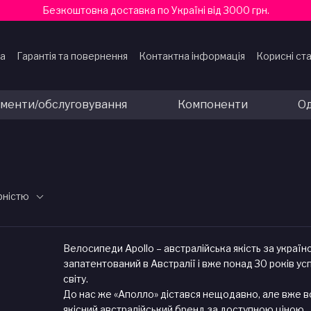
Безкоштовна доставка по Україні від 3000 грн.
ка
Гарантія та повернення
Контактна інформація
Корисні ста
ти
ументи/обслуговування
Компоненти
Од
рністю
Велосипеди Apollo – австралійська якість за украї
запатентований в Австралії і вже понад 30 років у
світу.
До нас же «Аполло» дістався нещодавно, але вже в
якісний австралійський бренд за доступною ціною.