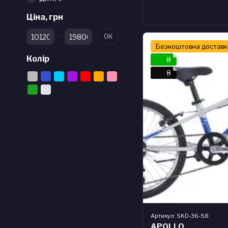
Ціна, грн
Від Ціна, грн
До Ціна, грн
ОК
Безкоштовна доставк
Колір
8
8
Артикул: SKD-36-58
APOLLO