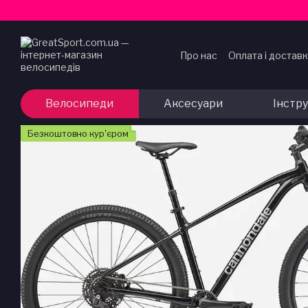
Перейти до основного контенту
Про нас
Оплата і достав
Договір публічної офер
Велосипеди
Аксесуари
Інстр
Безкоштовно кур'єром