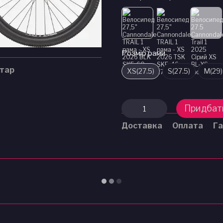
Розмір рами
нтар
XS(27.5)
S(27.5)
M(29)
Придбат
Доставка
Оплата
Га