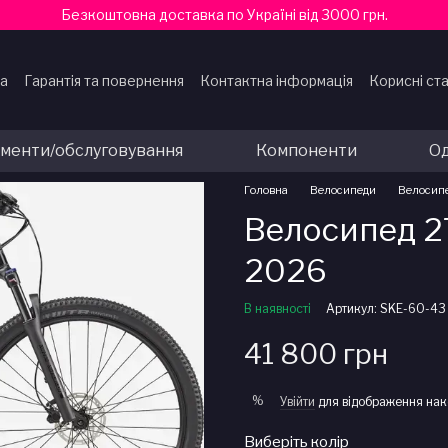
Безкоштовна доставка по Україні від 3000 грн.
ка
Гарантія та повернення
Контактна інформація
Корисні ста
ти
ументи/обслуговування
Компоненти
Од
Головна
Велосипеди
Велосипе
Велосипед 27
2026
В наявності
Артикул: SKE-60-43
41 800 грн
%
Увійти
для відображення нак
Виберіть колір