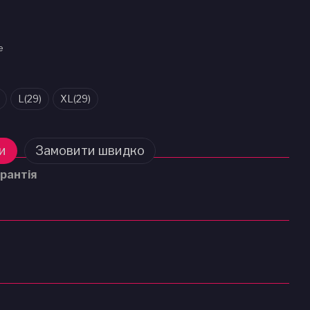
L(29)
XL(29)
и
Замовити швидко
рантія