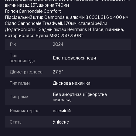
вигин назад 15°, ширина 740мм
Гріпси Cannondale Comfort
Підсідельний штир Cannondale, алюміній 6061, 31.6 x 400 мм
Сідло Cannondale Treadwell, 170мм, сталеві рейли
Додаткові опції Задній ліхтар Herrmans H-Trace, підніжка,
мотор-колесо Hyena MRC-250 250Вт
Рік
2024
Тип
Електровелосипеди
велосипеда
Діаметр колеса
27,5"
Тип гальм
Дискова механіка
Без амортизації (жорстка
Тип рами
виделка)
Рама матеріал
алюміній
Стать
Унісекс