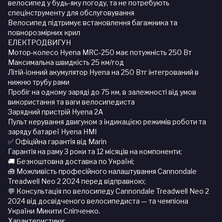
велосипед у будь-яку погоду, та не потребують
спецінструменту для обслуговування
Велосипед підтримує встановлення багажника та
повнорозмірних крил
ЕЛЕКТРОДВИГУН
Мотор-колесо Hyena MRC-250 має потужність 250 Вт
Максимальна швидкість 25 км/год
Літій-іонний акумулятор Hyena на 250 Втг інтегрований в
нижню трубу рами
Пробіг на одному заряді до 75 км, в залежності від умов
використання та ваги велосипедиста
Зарядний пристрій Hyena 2А
Пульт керування двигуном з індикацією режимів роботи та
заряду батареї Hyena HMI
✅ Офіційна гарантія від Marin
Гарантія на раму 3 роки та 12 місяців на компоненти;
🚚 Безкоштовна доставка по Україні;
🧰 Можливість професійного налаштування Cannondale
Treadwell Neo 2 2024 перед відправкою;
💬 Консультація по велосипеду Cannondale Treadwell Neo 2
2024 від досвідченого велосипедиста — та чемпіона
України Микити Сліпченко.
Характеристики: