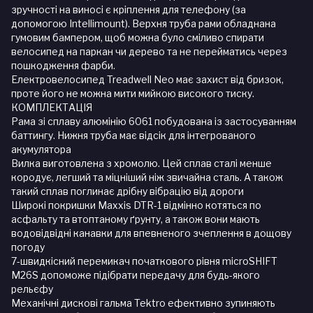
зручності на виносі є кріплення для телефону (за
допомогою Intellimount). Верхня труба рами обладнана
гумовим бампером, щоб можна було сміливо спирати
велосипед на паркан чи дерево та не перейматись через
пошкодження фарби.
Електровелосипед Treadwell Neo має захист від бризок,
проте його не можна мити мийкою високого тиску.
КОМПЛЕКТАЦІЯ
Рама зі сплаву алюмінію 6061 побудована із застосуванням
баттингу. Нижня труба має відсік для інтегрованого
акумулятора
Вилка виготовлена з хромолю. Цей сплав сталі менше
кородує, легший та міцніший ніж звичайна сталь. А також
такий сплав поглинає дрібну вібрацію від дороги
Широкі покришки Maxxis DTR-1 відмінно котяться по
асфальту та втоптаному ґрунту, а також вони мають
водовідвідні канавки для впевненого зчеплення в дощову
погоду
7-швидкісний перемикач початкового рівня microSHIFT
M26S допоможе підібрати передачу для будь-якого
рельєфу
Механічні дискові гальма Tektro ефективно зупиняють