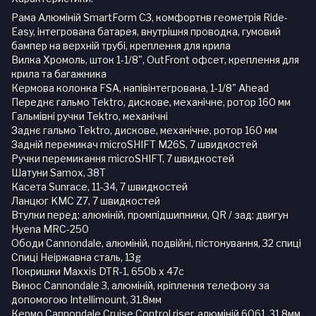
Рама Алюміній SmartForm C3, комфортнв геометрія Ride-
Easy, інтегрована батарея, внутрішня проводка, гумовий
бампер на верхній трубі, креплення для крила
Вилка Хромоль, шток 1-1/8", OutFront офсет, креплення для
крила та багажника
Кермова колонка FSA, напівінтегрована, 1-1/8" Ahead
Переднє гальмо Tektro, дискове, механічне, ротор 160 мм
Гальмівні ручки Tektro, механічні
Заднє гальмо Tektro, дискове, механічне, ротор 160 мм
Задній перемикач microSHIFT M26S, 7 швидкостей
Ручки перемикання microSHIFT, 7 швидкостей
Шатуни Samox, 38T
Касета Sunrace, 11-34, 7 швидкостей
Ланцюг KMC Z7, 7 швидкостей
Втулки перед: алюміній, промпідшипники, QR / зад: двигун
Hyena MRC-250
Ободи Cannondale, алюміній, подвійні, пістонування, 32 спиці
Спиці Неіржавна сталь, 13g
Покришки Maxxis DTR-1, 650b x 47c
Винос Cannondale 3, алюміній, кріплення телефону за
допомогою Intellimount, 31.8мм
Кермо Cannondale Cruise Control riser, алюміній 6061, 31.8мм,