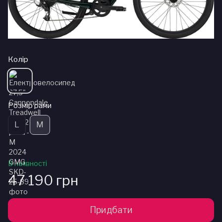
Колір
Розмір рами
L
M
В наявності
47 190 грн
Придбати