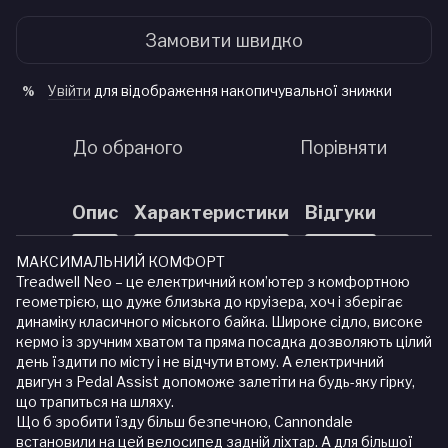
Замовити швидко
Увійти
для відображення накопичувальної знижки
%
До обраного
Порівняти
Опис
Характеристики
Відгуки
МАКСИМАЛЬНИЙ КОМФОРТ
Treadwell Neo – це електричний ком’ютер з комфортною
геометрією, що дуже близька до круізера, хоч і зберігає
динаміку класичного міського байка. Широке сідло, високе
кермо із зручним хватом та пряма посадка дозволяють цілий
день їздити по місту і не відчути втому. А електричний
двигун з Pedal Assist допоможе залетіти на будь-яку гірку,
що трапиться на шляху.
Що б зробити їзду більш безпечною, Cannondale
встановили на цей велосипед задній ліхтар. А для більшої