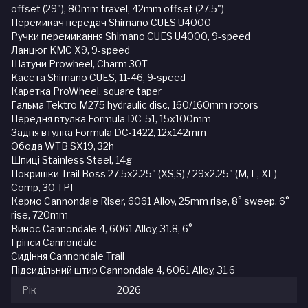
offset (29"), 80mm travel, 42mm offset (27.5")
Перемикач передач Shimano CUES U4000
Ручки перемикання Shimano CUES U4000, 9-speed
Ланцюг KMC X9, 9-speed
Шатуни Prowheel, Charm 30T
Касета Shimano CUES, 11-46, 9-speed
Каретка ProWheel, square taper
Гальма Tektro M275 hydraulic disc, 160/160mm rotors
Передня втулка Formula DC-51, 15x100mm
Задня втулка Formula DC-1422, 12x142mm
Обода WTB SX19, 32h
Шпиці Stainless Steel, 14g
Покришки Trail Boss 27.5x2.25" (XS,S) / 29x2.25" (M, L, XL)
Comp, 30 TPI
Кермо Cannondale Riser, 6061 Alloy, 25mm rise, 8° sweep, 6°
rise, 720mm
Винос Cannondale 4, 6061 Alloy, 31.8, 6°
Гріпси Cannondale
Сидіння Cannondale Trail
Підсидільний штир Cannondale 4, 6061 Alloy, 31.6
Рік
2026