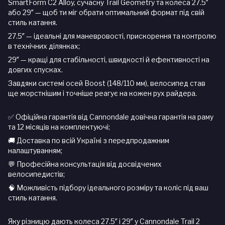
SmartForm C2 Alloy, сучасну Trail Geometry та колеса 27.5″
або 29″ — щоб ти міг обрати оптимальний формат під свій
стиль катання.
27.5″ — ідеальні для маневровості, прискорення та контролю
в технічних ділянках;
29″ — кращі для стабільності, швидкості й ефективності на
довгих спусках.
Завдяки системі осей Boost (148/110 мм), велосипед став
ще жорсткішим і точніше реагує на кожен рух райдера.
✅ Офіційна гарантія від Cannondale довічна гарантія на раму
та 12 місяців на комплектуючі;
🚚 Доставка по всій Україні з передпродажним
налаштуванням;
💬 Професійна консультація від досвідчених
велосипедистів;
🧠 Можливість підбору ідеального розміру та коліс під ваш
стиль катання.
Яку різницю дають колеса 27.5″ і 29″ у Cannondale Trail 2