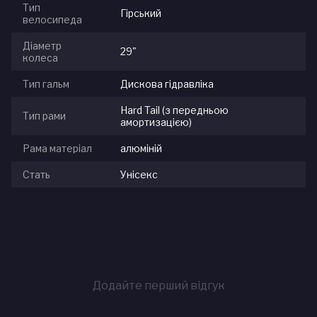
Тип
Гірський
велосипеда
Діаметр
29"
колеса
Тип гальм
Дискова гідравліка
Hard Tail (з передньою
Тип рами
амортизацією)
Рама матеріал
алюміній
Стать
Унісекс
Додайте перший відгук