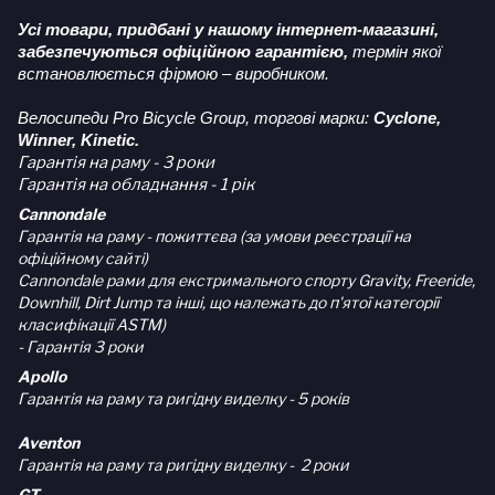
Усі товари, придбані у нашому інтернет-магазині,
забезпечуються офіційною гарантією,
термін якої
встановлюється фірмою – виробником.
Велосипеди Pro Bicycle Group, торгові марки:
Cyclone,
Winner, Kinetic.
Гарантія на раму - 3 роки
Гарантія на обладнання - 1 рік
Cannondale
Гарантія на раму - пожиттєва (за умови реєстрації на
офіційному сайті)
Cannondale рами для екстримального спорту Gravity, Freeride,
Downhill, Dirt Jump та інші, що належать до п'ятої категорії
класифікації ASTM)
- Гарантія 3 роки
Apollo
Гарантія на раму та ригідну виделку - 5 років
Aventon
Гарантія на раму та ригідну виделку - 2 роки
GT