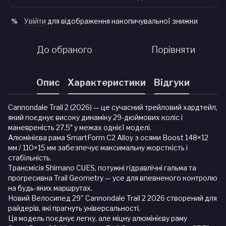
Увійти
для відображення накопичувальної знижки
%
До обраного
Порівняти
Опис
Характеристики
Відгуки
Cannondale Trail 2 (2026) — це сучасний трейловий хардтейл,
який поєднує високу динаміку 29-дюймових коліс і
маневреність 27.5″ у межах однієї моделі.
Алюмінієва рама SmartForm C2 Alloy з осями Boost 148×12
мм / 110×15 мм забезпечує максимальну жорсткість і
стабільність.
Трансмісія Shimano CUES, потужні гідравлічні гальма та
прогресивна Trail Geometry — усе для впевненого контролю
на будь-яких маршрутах.
Новий Велосипед 29" Cannondale Trail 2 2026 створений для
райдерів, які прагнуть універсальності.
Ця модель поєднує легку, але міцну алюмінієву раму