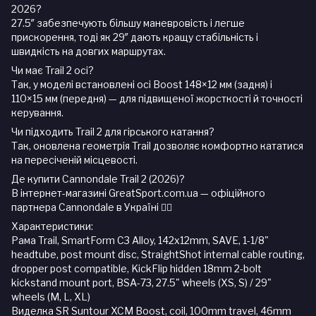
2026?
27.5″ забезпечують більшу маневровість і легше
прискорення, тоді як 29″ дають кращу стабільність і
швидкість на довгих маршрутах.
Чи має Trail 2 осі?
Так, у моделі встановлені осі Boost 148×12 мм (задня) і
110×15 мм (передня) — для підвищеної жорсткості й точності
керування.
Чи підходить Trail 2 для гірського катання?
Так, оновлена геометрія Trail дозволяє комфортно кататися
на пересіченій місцевості.
Де купити Cannondale Trail 2 (2026)?
В інтернет-магазині GreatSport.com.ua — офіційного
партнера Cannondale в Україні 🚴‍♂️
Характеристики:
Рама Trail, SmartForm C3 Alloy, 142x12mm, SAVE, 1-1/8"
headtube, post mount disc, StraightShot internal cable routing,
dropper post compatible, KickFlip hidden 18mm 2-bolt
kickstand mount port, BSA-73, 27.5" wheels (XS, S) / 29"
wheels (M, L, XL)
Виделка SR Suntour XCM Boost, coil, 100mm travel, 46mm