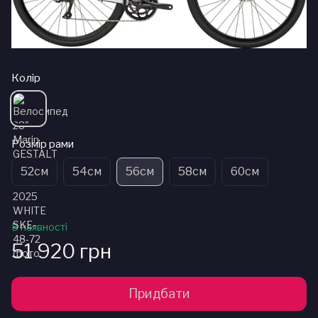
Колір
Розмір рами
52см
54см
56см
58см
60см
В наявності
51 920 грн
Придбати