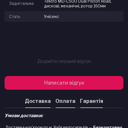
Tektro MD-C500 Dual Piston Road,
Задні гальма
дискові, механічні, ротор 160мм
Стать
Унісекс
Додайте перший відгук
Написати відгук
Доставка
Оплата
Гарантія
Умови доставки:
Доставка кур'єром по м. Київ велосипедів —
Безкоштовно.