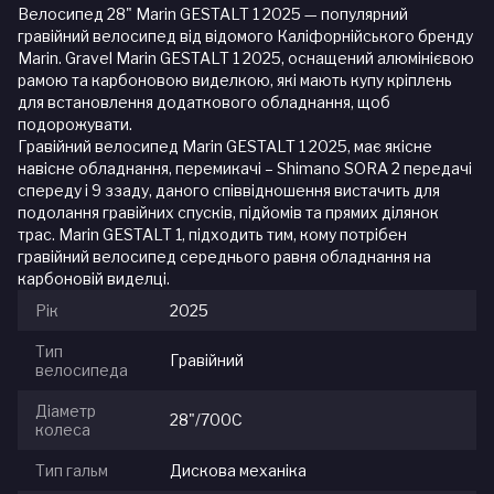
Велосипед 28" Marin GESTALT 1 2025 — популярний
гравійний велосипед від відомого Каліфорнійського бренду
Marin. Gravel Marin GESTALT 1 2025, оснащений алюмінієвою
рамою та карбоновою виделкою, які мають купу кріплень
для встановлення додаткового обладнання, щоб
подорожувати.
Гравійний велосипед Marin GESTALT 1 2025, має якісне
навісне обладнання, перемикачі – Shimano SORA 2 передачі
спереду і 9 ззаду, даного співвідношення вистачить для
подолання гравійних спусків, підйомів та прямих ділянок
трас. Marin GESTALT 1, підходить тим, кому потрібен
гравійний велосипед середнього равня обладнання на
карбоновій виделці.
Рік
2025
Тип
Гравійний
велосипеда
Діаметр
28"/700С
колеса
Тип гальм
Дискова механіка