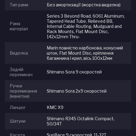
Тип рами
Без амортизації (жорстка виделка)
Series 3 Beyond Road, 6061 Aluminum,
Tapered Head Tube, Relieved BB,
Рама
Internal Cable Routing, Mudguard and
матеріал
Rack Mounts, Flat Mount Disc,
142x12mm Thru-
Marin повністю карбонова, конусний
Виделка
шток, Flat Mount Disc, кріплення
багажника і крил, вісь 100х12мм
Задній
Shimano Sora 9 скоростей
перемикач
Ручки
перемикання
Shimano Sora 2х9 скоростей
(манетки)
Ланцюг
KMC Х9
Shimano R345 Octalink Compact,
Шатуни
50/34T
Касета
SunRace 9 скоростей, 11-32T