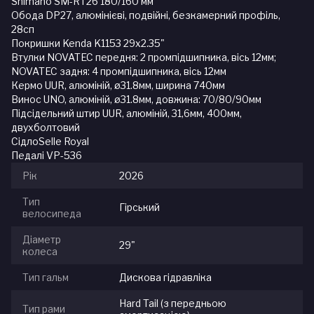
Shimano SM-RT26 180/160 мм
Обода DP27, алюмінієві, подвійні, безкамерний профіль,
28сп
Покришки Kenda K1153 29x2.35"
Втулки NOVATEC передня: 2 промпідшипника, вісь 12мм;
NOVATEC задня: 4 промпідшипника, вісь 12мм
Кермо UUR, алюміній, ø31.8мм, ширина 740мм
Винос UNO, алюміній, ø31.8мм, довжина: 70/80/90мм
Підсідельний штир UUR, алюміній, 31,6мм, 400мм,
двухболтовий
СідлоSelle Royal
Педалі VP-536
Рік
2026
Тип
Гірський
велосипеда
Діаметр
29"
колеса
Тип гальм
Дискова гідравліка
Hard Tail (з передньою
Тип рами