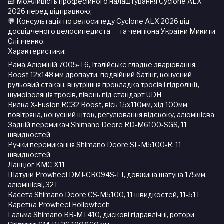
🧰 Можливість професійного налаштування Cyclone ALX
2026 перед відправкою;
💬 Консультація по велосипеду Cyclone ALX 2026 від
досвідченого велосипедиста — та чемпіона України Микити
Сліпченко.
Характеристики:
Рама Алюміній 7005-Т6, Італійське гладке зварювання,
Boost 12x148 мм дропаути, подвійний батінг, конусний
рульовий стакан, внутрішня прокладка тросів і гідролінії,
шумоізоляція тросів, півень під стандарт UDH
Вилка X-Fusion RC32 Boost, вісь 15х110мм, хід 100мм,
повітряна, конусний шток, регулювання відскоку, алюмінієва
Задній перемикач Shimano Deore RD-M6100-SGS, 11
швидкостей
Ручки перемикання Shimano Deore SL-M5100-R, 11
швидкостей
Ланцюг KMC X11
Шатуни Prowheel DMJ-CR094S-TT, довжина шатуна 175мм,
алюмінієві, 32T
Касета Shimano Deore CS-M5100, 11 швидкостей, 11-51T
Каретка Prowheel Hollowtech
Гальма Shimano BR-MT410, дискові гідравлічні, ротори