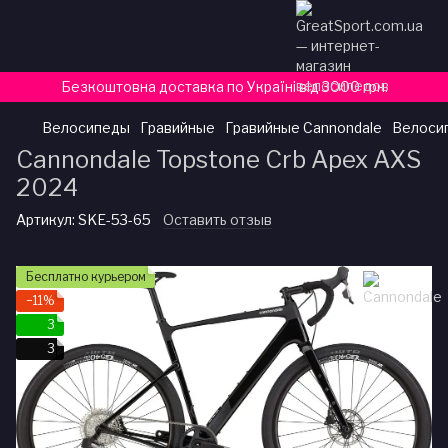
Безкоштовна доставка по Україні від 3000 грн.
Велосипеды
Гравийные
Гравийные Cannondale
Велосип
Cannondale Topstone Crb Apex AXS
2024
Артикул:
SKE-53-65
Оставить отзыв
Бесплатно курьером
−11%
3
3