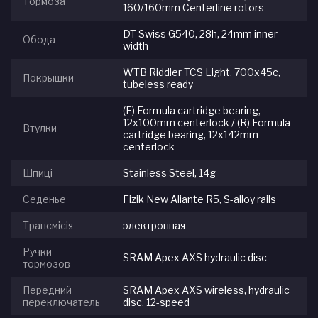
Тормоза
160/160mm Centerline rotors
DT Swiss G540, 28h, 24mm inner
Обода
width
WTB Riddler TCS Light, 700x45c,
Покрышки
tubeless ready
(F) Formula cartridge bearing,
12x100mm centerlock / (R) Formula
Втулки
cartridge bearing, 12x142mm
centerlock
Шпиці
Stainless Steel, 14g
Седенье
Fizik New Aliante R5, S-alloy rails
Трансмісія
электронная
Ручки
SRAM Apex AXS hydraulic disc
тормозов
Передний
SRAM Apex AXS wireless, hydraulic
переключатель
disc, 12-speed