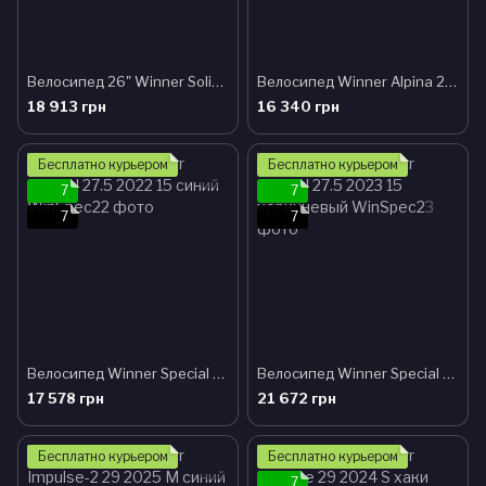
Велосипед 26" Winner Solid FX 2025 Sчорный
Велосипед Winner Alpina 27.5 (2x7) 2022 желтый
18 913 грн
16 340 грн
Подарок
Подарок
Бесплатно курьером
Бесплатно курьером
7
7
7
7
Велосипед Winner Special 27.5 2022 15 синий
Велосипед Winner Special 27.5 2023 15 коричневый
17 578 грн
21 672 грн
Бесплатно курьером
Бесплатно курьером
7