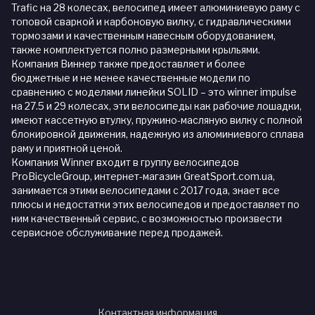
Trafic на 28 колесах, велосипед имеет алюминиевую раму с
топовой сваркой и карбоновую вилку, с гидравлическими
тормозами и качественным навесным оборудованием,
также комплектуется полно размерными крыльями.
Компания Виннер также предоставляет и более
бюджетные и не менее качественные модели по
сравнению с моделями линейки SOLID – это winner impulse
на 27.5 и 29 колесах, эти велосипеды как рабочие лошадки,
имеют кассетную втулку, пружино-масляную вилку с полной
блокировкой движения, надежную из алюминиевого сплава
раму и приятной ценой.
Компания Winner входит в группу велосипедов
ProBicycleGroup, интернет-магазин GreatSport.com.ua,
занимается этими велосипедами с 2017 года, знает все
плюсы и недостатки этих велосипедов и предоставляет по
ним качественный сервис, с возможностью произвести
сервисное обслуживание перед продажей.
Контактная информация