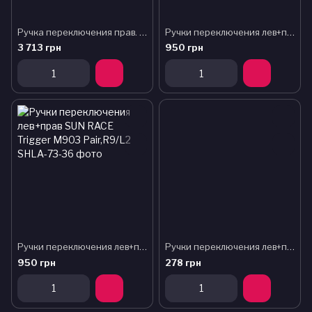
Ручка переключения прав. Microshift SB-M100A-R Dual Control 10ск (K27081)
Ручки переключения лев+прав SUN RACE Trigger M903 Pair,R9/L3
3 713 грн
950 грн
Ручки переключения лев+прав SUN RACE Trigger M903 Pair,R9/L2
Ручки переключения лев+прав SUN RACE M21 (чёрные с серым) R7/L3, индексные (без упаковки)
950 грн
278 грн