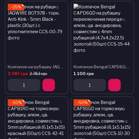
−25%
Колпачок на рубашку JAGWIRE BOT978 - торм. Anti-Kink - 5mm Black - plastic (30шт.) с уплотнителем
Колпачок Bengal CAPD6GD на рубашку переключения передач, алюм., цв. анодировка, совместим с 4mm рубашкой (4.7x4.2x22.5) золотой (50шт)
2 087 грн
1 100 грн
2 783 грн
−50%
−50%