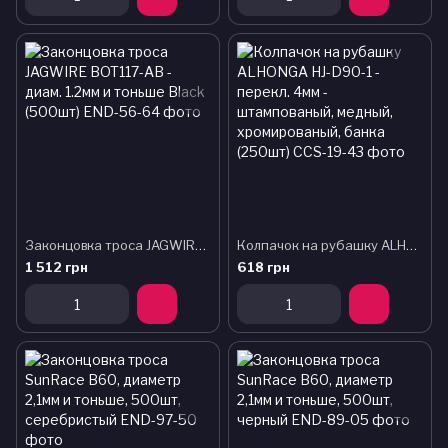
Законцовка троса JAGWIRE BOT117-AB - диам. 1.2мм и тоньше Black (500шт)
Колпачок на рубашку ALHONGA HJ-D90-1 - перекл. 4мм - штампованый, медный, хромированый, банка (250шт)
1 512 грн
618 грн