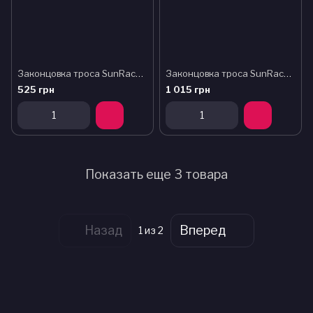
Законцовка троса SunRace B60, диаметр 2,1мм и тоньше, 500шт, серебристый
Законцовка троса SunRace B60, диаметр 2,1мм и тоньше, 500шт, черный
525 грн
1 015 грн
Показать еще 3 товара
Назад
Вперед
1
из 2