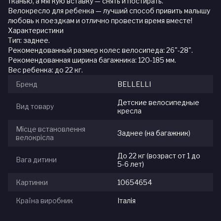
тканью, а мягкую вставку — снять и постирать.
Велокресло для ребенка — лучший способ привить малышу
любовь к поездкам и отлично провести время вместе!
Характеристики
Тип: заднее.
Рекомендованный размер колес велосипеда: 26"-28".
Рекомендованная ширина багажника: 120-185 мм.
Вес ребенка: до 22 кг.
Бренд
BELLELLI
Детские велосипедные
Вид товару
кресла
Місце встановлення
Заднее (на багажник)
велокрісла
До 22 кг (возраст от 1 до
Вага дитини
5-6 лет)
Картинки
10654654
Країна виробник
Італія