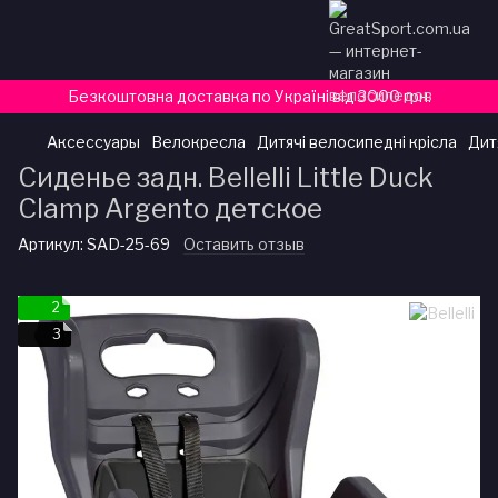
Безкоштовна доставка по Україні від 3000 грн.
Аксессуары
Велокресла
Дитячі велосипедні крісла
Дитя
Сиденье задн. Bellelli Little Duck
Clamp Argento детское
Артикул:
SAD-25-69
Оставить отзыв
2
3