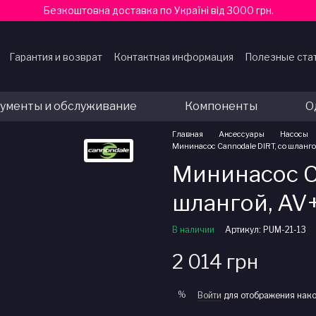
Безкоштовна доставка по Україні від 3000 грн.
Гарантия и возврат
Контактная информация
Полезные ста
ферты
ументы и обслуживание
Компоненты
О
Главная
Аксессуары
Насосы
Мининасос Cannodale DIRT, со шланг
Мининасос Ca
шлангой, AV
В наличии
Артикул: PUM-21-13
2 014 грн
%
Войти
для отображения нако