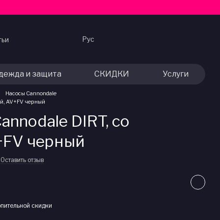
Рус
тьи
дежда и защита
СКИДКИ
Услуги
Насосы Cannondale
ой, AV+FV черный
nnodale DIRT, со
+FV черный
Оставить отзыв
пительной скидки