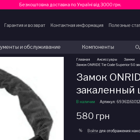
Безкоштовна доставка по Україні від 3000 грн.
Гарантия и возврат
Контактная информация
Полезные ста
ферты
ументы и обслуживание
Компоненты
О
Главная
Аксессуары
Замки
Замок ONRIDE Tie Code Superior 50 
Замок ONRIDE
закаленный 
В наличии
Артикул: 6936116101
580 грн
%
Войти
для отображения нако