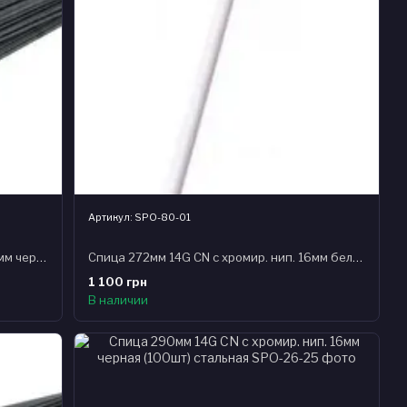
Артикул: SPO-80-01
Спица 275мм 14G CN с хромир. нип. 16мм черная (100шт) стальная
Спица 272мм 14G CN с хромир. нип. 16мм белая (100шт) стальная
1 100 грн
В наличии