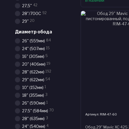
В наличии
42
27,5"
92
28"/700С
20
29"
Диаметр обода
84
26" (559мм)
15
24" (507мм)
5
16" (305мм)
19
20" (406мм)
192
28" (622мм)
54
29" (622мм)
1
10" (152мм)
3
18" (355мм)
1
26" (590мм)
70
27.5" (584мм)
Артикул: RIM-47-60
3
28" (635мм)
4
24" (540мм)