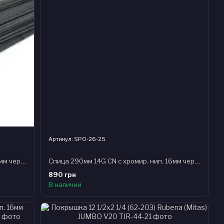
Артикул: SPO-26-25
Спица 288мм 14G CN с хромир. нип. 16мм черная (100шт) стальная
Спица 290мм 14G CN с хромир. нип. 16мм черная (100шт) стальная
890 грн
В наличии