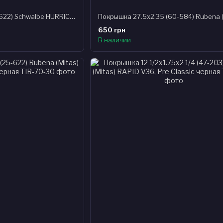
Покрышка 28x1.60 (42-622) Schwalbe HURRICANE Performance, RaceGuard B/B-SK+RT HS499 ADDIX 67EPI B
650 грн
В наличии