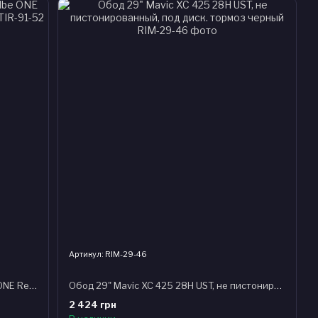
Артикул: RIM-29-46
Покрышка 28x1.00 (25-622) Schwalbe ONE Rerf HS462A B/B-SK ADDIX, 67EPI EK
Обод 29" Mavic XC 425 28H UST, не пистонированный, под диск. тормоз черный
2 424 грн