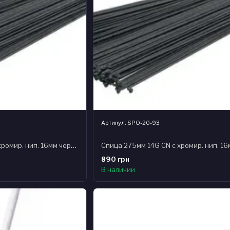
Артикул: SPO-20-93
Спица 274мм 14G CN с хромир. нип. 16мм черная (100шт) стальная
890 грн
В наличии