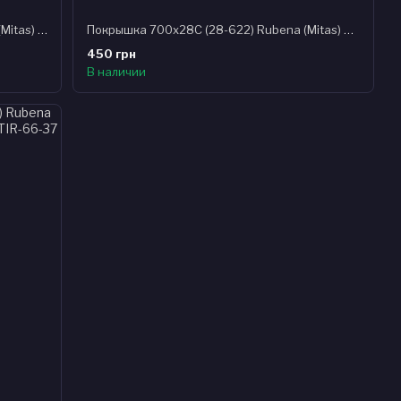
Покрышка 27.5x2.35 (60-584) Rubena (Mitas) OCELOT V85 Classic черная
Покрышка 700x28C (28-622) Rubena (Mitas) ARROW R16 Classic, черная
450 грн
В наличии