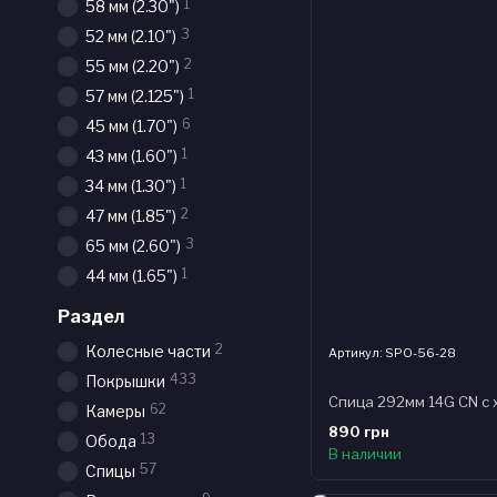
1
58 мм (2.30")
3
52 мм (2.10")
2
55 мм (2.20")
1
57 мм (2.125")
6
45 мм (1.70")
1
43 мм (1.60")
1
34 мм (1.30")
2
47 мм (1.85")
3
65 мм (2.60")
1
44 мм (1.65")
Раздел
2
Колесные части
Артикул: SPO-56-28
433
Покрышки
62
Камеры
890 грн
13
Обода
В наличии
57
Спицы