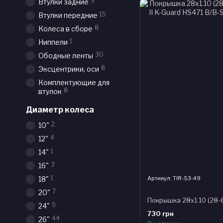
9
Втулки задние
15
Втулки передние
8
Колеса в сборе
1
Ниппели
30
Ободные ленты
8
Эксцентрики, оси
Комплектующие для
8
втулок
Диаметр колеса
2
10"
4
12"
1
14"
3
16"
1
Артикул: TIR-53-49
18"
7
20"
9
24"
730 грн
44
26"