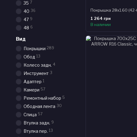
7
35
36
40
1 264 грн
9
47
В наличии
6
48
Вид
289
Покрышки
13
Обод
4
Колесо задн.
3
Инструмент
1
Адаптер
57
Камери
5
Ремонтный набор
30
Ободная лента
57
Спица
9
Втулка задн.
13
Втулка пер.