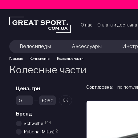
Перейти к основному контенту
О нас
Оплата и доставка
Договор публичной оф
Велосипеды
Аксессуары
Инстр
Главная
Компоненты
Колесные части
Колесные части
Сортировка:
по попул
Цена, грн
От Цена, грн
До Цена, грн
OK
Бренд
144
Schwalbe
2
Rubena (Mitas)