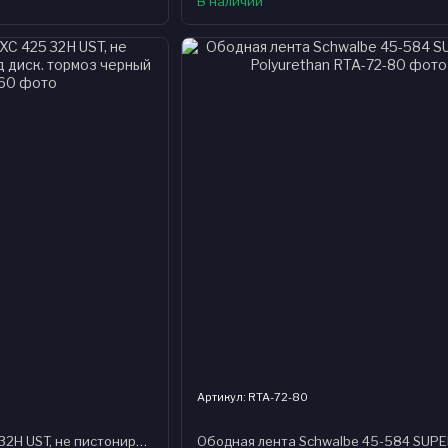
В наличии
Артикул: RTA-72-80
Обод 29" Mavic XC 425 32H UST, не пистонированный, под диск. тормоз черный