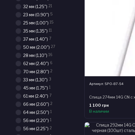
21
32 мм (1.25")
5
23 мм (0.90")
15
25 мм (1.00")
11
35 мм (1.35")
7
37 мм (1.40")
27
50 мм (2.00")
16
28 мм (1.10")
6
62 мм (2.40")
2
70 мм (2.80")
3
33 мм (1.30")
Артикул: SPO-87-54
1
45 мм (1.75")
7
61 мм (2.40")
2
66 мм (2.60")
1 100 грн
В наличии
1
64 мм (2.50")
1
56 мм (2.20")
2
56 мм (2.25")