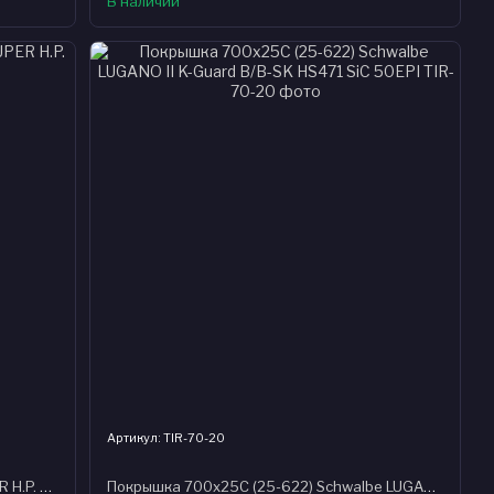
В наличии
Артикул: TIR-70-20
Ободная лента Schwalbe 45-584 SUPER H.P. Polyurethan
Покрышка 700x25C (25-622) Schwalbe LUGANO II K-Guard B/B-SK HS471 SiC 50EPI