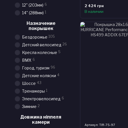
6
12" (203мм)
2 424 грн
В наличии
1
14" (288мм)
Назначение
покрышек
105
Бездорожье
26
Детский велосипед
5
Кресла колесные
6
BMX
96
Город, туризм
4
Детские коляски
43
Шоссе
1
Тренажеры
6
Электровелосипед
2
Зимние
Довжина ніппеля
камери
Артикул: TIR-75-97