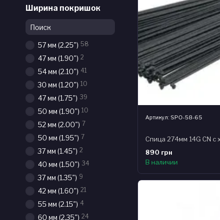
Ширина покришок
58
57 мм (2.25")
2
47 мм (1.90")
41
54 мм (2.10")
10
30 мм (1.20")
39
47 мм (1.75")
10
50 мм (1.90")
Артикул: SPO-58-65
7
52 мм (2.00")
7
50 мм (1.95")
2
37 мм (1.45")
890 грн
В наличии
34
40 мм (1.50")
9
37 мм (1.35")
21
42 мм (1.60")
4
55 мм (2.15")
24
60 мм (2.35")