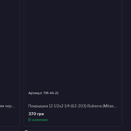
Артикул: TIR-44-21
Спица 294мм 14G CN с хромир. нип. 16мм черная (100шт) стальная
Покрышка 12 1/2x2 1/4 (62-203) Rubena (Mitas) JUMBO V20
370 грн
В наличии