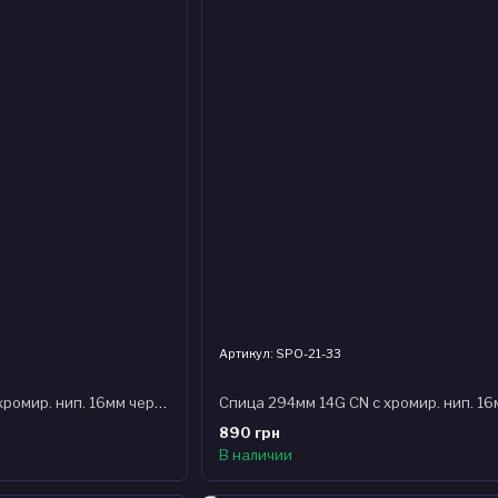
Артикул: SPO-21-33
Спица 292мм 14G CN с хромир. нип. 16мм черная (100шт) стальная
890 грн
В наличии