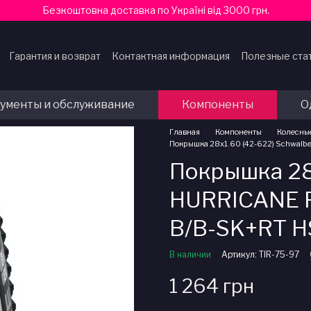
Безкоштовна доставка по Україні від 3000 грн.
Гарантия и возврат
Контактная информация
Полезные ста
ферты
ументы и обслуживание
Компоненты
О
Главная
Компоненты
Колесны
Покрышка 28x1.60 (42-622) Schwalb
Покрышка 28
HURRICANE P
B/B-SK+RT H
В наличии
Артикул: TIR-75-97
1 264 грн