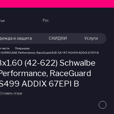
Рус
тьи
дежда и защита
СКИДКИ
Услуги
е части
Покрышки
e HURRICANE Performance, RaceGuard B/B-SK+RT HS499 ADDIX 67EPI B
x1.60 (42-622) Schwalbe
erformance, RaceGuard
S499 ADDIX 67EPI B
Оставить отзыв