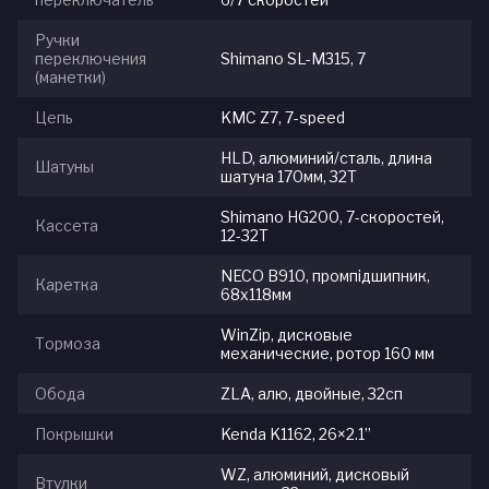
Ручки
переключения
Shimano SL-M315, 7
(манетки)
Цепь
KMC Z7, 7-speed
HLD, алюминий/сталь, длина
Шатуны
шатуна 170мм, 32T
Shimano HG200, 7-скоростей,
Кассета
12-32T
NECO B910, промпідшипник,
Каретка
68x118мм
WinZip, дисковые
Тормоза
механические, ротор 160 мм
Обода
ZLA, алю, двойные, 32сп
Покрышки
Kenda K1162, 26×2.1”
WZ, алюминий, дисковый
Втулки