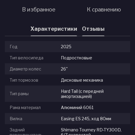
В избранное
К сравнению
Характеристики
Отзывы
Год
2025
Тип велосипеда
Подростковые
Диаметр колес
26"
Тип тормозов
Дисковые механика
Hard Tail (с передней
Тип рамы
амортизацией)
Рама материал
Алюминий 6061
Вилка
Easing ES 245, ход 80мм
Задний
Shimano Tourney RD-TY300D,
переключатель
6/7 скоростей