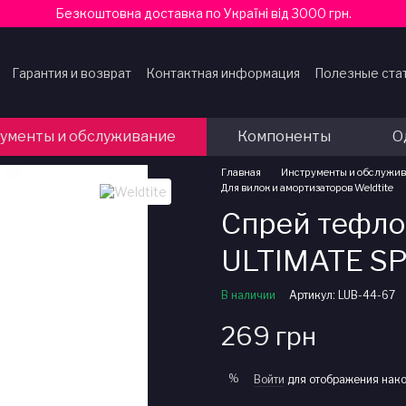
Безкоштовна доставка по Україні від 3000 грн.
Гарантия и возврат
Контактная информация
Полезные ста
ферты
ументы и обслуживание
Компоненты
О
Главная
Инструменты и обслужи
Для вилок и амортизаторов Weldtite
Спрей тефло
ULTIMATE S
В наличии
Артикул: LUB-44-67
269 грн
%
Войти
для отображения нако