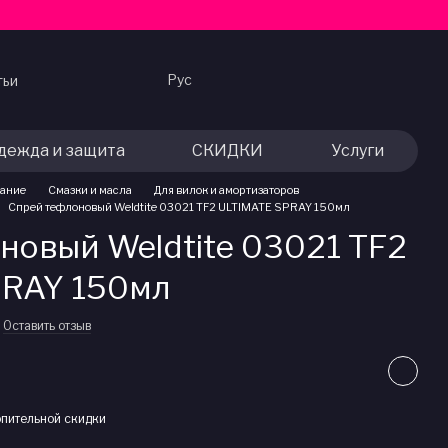
Рус
тьи
дежда и защита
СКИДКИ
Услуги
вание
Смазки и масла
Для вилок и амортизаторов
Спрей тефлоновый Weldtite 03021 TF2 ULTIMATE SPRAY 150мл
новый Weldtite 03021 TF2
PRAY 150мл
Оставить отзыв
пительной скидки