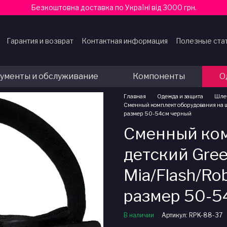
Безкоштовна доставка по Україні від 3000 грн.
Гарантия и возврат
Контактная информация
Полезные ста
ферты
ументы и обслуживание
Компоненты
О
Главная
Одежда и защита
Шле
Сменный комплект оборудования на шл
размер 50-54см черный
Сменный ком
детский Gree
Mia/Flash/Rob
размер 50-5
В наличии
Артикул: RPK-88-37