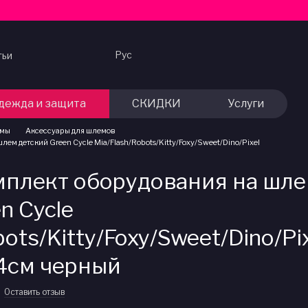
Рус
тьи
дежда и защита
СКИДКИ
Услуги
мы
Аксессуары для шлемов
ем детский Green Cycle Mia/Flash/Robots/Kitty/Foxy/Sweet/Dino/Pixel
плект оборудования на шл
n Cycle
ots/Kitty/Foxy/Sweet/Dino/Pi
4см черный
Оставить отзыв