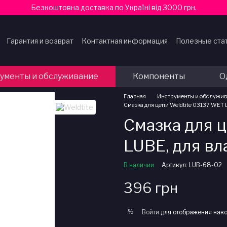
Безкоштовна доставка по Україні від 3000 грн.
Гарантия и возврат
Контактная информация
Полезные ста
ферты
ументы и обслуживание
Компоненты
О
Главная
Инструменты и обслужи
Смазка для цепи Weldtite 03137 WET
Смазка для 
LUBE, для в
В наличии
Артикул: LUB-68-02
396 грн
%
Войти
для отображения нако