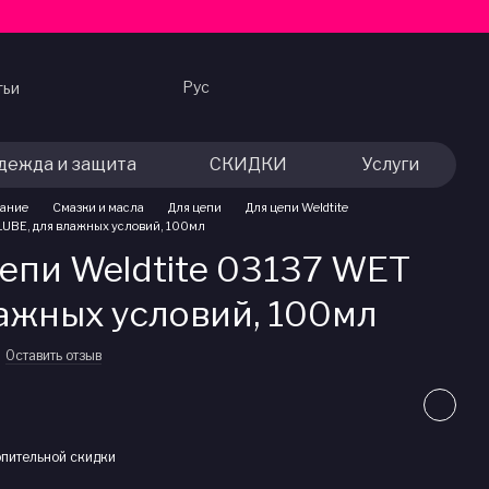
Рус
тьи
дежда и защита
СКИДКИ
Услуги
вание
Смазки и масла
Для цепи
Для цепи Weldtite
 LUBE, для влажных условий, 100мл
цепи Weldtite 03137 WET
лажных условий, 100мл
Оставить отзыв
пительной скидки