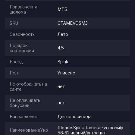
Призначення
МТБ
шолома
SKU
CTAMEVOSM3
Сезонность
Лето
Порядок
4.5
сортировки
Бренд
Spiuk
Пол
Унисекс
Не отображать на
нет
сайте
Не оплачивать
нет
бонусами
Направление
Для велосипеда
Шолом Spiuk Tamera Evo розмір
НаименованиеУкр
58-62 чорний/антрацит