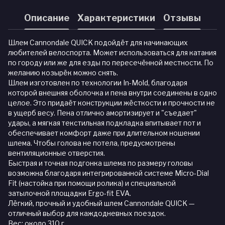
Описание
Характеристики
Отзывы
Шлем Cannondale QUICK подойдёт для начинающих
любителей велоспорта. Может использоваться для катания
по городу или же для езды по пересечённой местности. По
желанию козырёк можно снять.
Шлем изготовлен по технологии In-Mold, благодаря
которой внешняя оболочка и пена внутри соединены в одно
целое. Это придаёт конструкции жёсткости и прочности не
в ущерб весу. Пена отлично амортизирует и "съедает"
удары, а мягкая текстильная подкладка впитывает пот и
обеспечивает комфорт даже при длительном ношении
шлема. Чтобы голова не потела, предусмотрены
вентиляционные отверстия.
Быстрая и точная подгонка шлема по размеру головы
возможна благодаря интегрированной системе Micro-Dial
Fit (настойка при помощи ролика) и специальной
затылочной площадки Ergo-fit EVA.
Лёгкий, прочный и удобный шлем Cannondale QUICK —
отличный выбор для каждодневных поездок.
Вес: около 310 г.