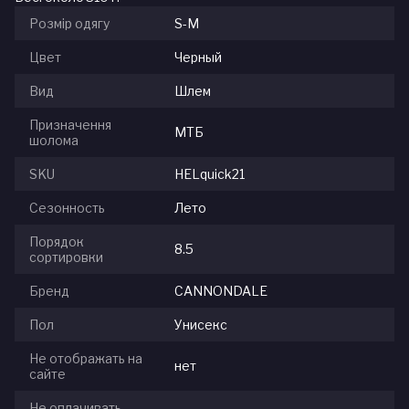
Розмір одягу
S-M
Цвет
Черный
Вид
Шлем
Призначення
МТБ
шолома
SKU
HELquick21
Сезонность
Лето
Порядок
8.5
сортировки
Бренд
CANNONDALE
Пол
Унисекс
Не отображать на
нет
сайте
Не оплачивать