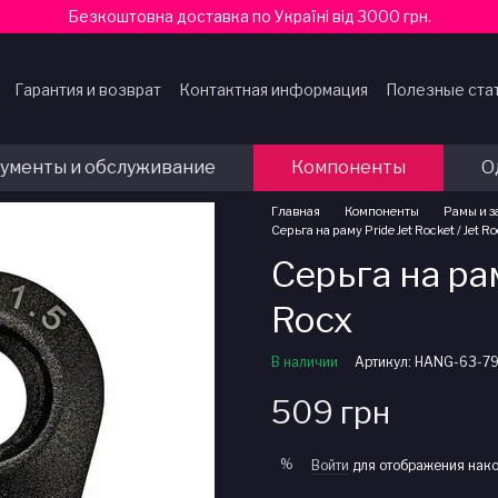
Безкоштовна доставка по Україні від 3000 грн.
Гарантия и возврат
Контактная информация
Полезные ста
ферты
ументы и обслуживание
Компоненты
О
Главная
Компоненты
Рамы и з
Серьга на раму Pride Jet Rocket / Jet R
Серьга на рам
Rocx
В наличии
Артикул: HANG-63-7
509 грн
%
Войти
для отображения нако