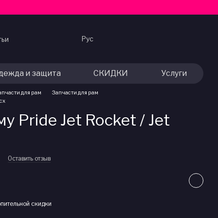
Рус
тьи
дежда и защита
СКИДКИ
Услуги
апчасти для рам
Запчасти для рам
ocx
у Pride Jet Rocket / Jet
9
Оставить отзыв
пительной скидки