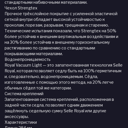
стандартными набивочными материалами.
Чехол Strengtex
Прочное трёхслойное покрытие с усиленной эластичной
сеткой внутри обладает высокой устойчивостью к
проколам, порезам, разрывам, трещинам и старению.
Технические испытания показали, что Strengtex на 50%
более устойчив к внешним вертикальным воздействиям и
на 30% более устойчив к внешнему горизонтальному
растягиванию по сравнению со стандартными
покрывающими материалами.
Водонепроницаемость
Royal Vacuum Light — это запатентованная технология Selle
Royal, которая позволяет седлу быть на 100% герметичным
и, следовательно, водонепроницаемым. Сёдла,
изготовленные с помощью этого метода, на 20% легче
обычных сёдел той же категории.
Система креплений
Запатентованная система креплений, расположенная в
задней части седла, позволяет одним движением
защёлкнуть седельную сумку Selle Royal или другие
аксессуары.
Характеристики
Длина: 284 мм.