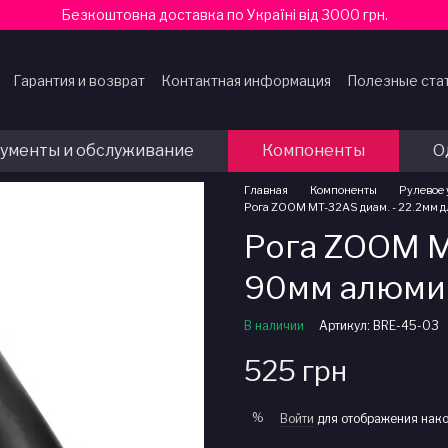
Безкоштовна доставка по Україні від 3000 грн.
Гарантия и возврат
Контактная информация
Полезные ста
ферты
ументы и обслуживание
Компоненты
О
Главная
Компоненты
Рулевое
Рога ZOOM MT-32AS диам. - 22.2мм 
Рога ZOOM MT
90мм алюми
В наличии
Артикул: BRE-45-03
525 грн
%
Войти
для отображения нако