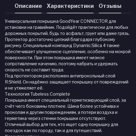
Описание
Характеристики
Отзывы
Универсальная покрышка GoodYear CONNECTOR для
установки на гравийник. Подойдёт практически для любых
дорожных покрытий, будь то асфальт, грунт или даже грязь.
Протектор достаточно цепкий благодаря глубокому
рисунку. Специальный компаунд Dynamic:Silica 4 также
обеспечивает улучшенное сцепление, особенно на мокрой
поверхности. При этом покрышка имеет низкое
сопротивление качению, поэтому набрать и удержать
скорость не составит труда.
Под протектором расположен антипрокольный слой
R:Shield. Он надёжно защищает покрышку от повреждений
и не утяжеляет её.
Технология Tubeless Complete
Покрышка имеет специальный герметизирующий слой, за
счёт чего боковины плотнее. Шина более устойчива к
проколам и другим повреждениям, а потери воздуха и
герметика через стенки покрышки отсутствуют.
Отличный выбор для тех, кто ищет одну покрышку для
поездок как по городу, так и для путешествий.