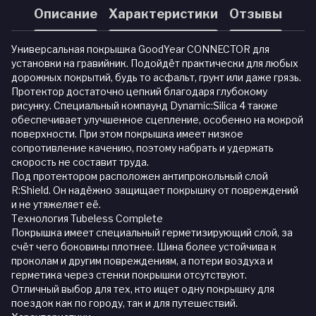
Описание
Характеристики
Отзывы
Универсальная покрышка GoodYear CONNECTOR для
установки на гравийник. Подойдёт практически для любых
дорожных покрытий, будь то асфальт, грунт или даже грязь.
Протектор достаточно цепкий благодаря глубокому
рисунку. Специальный компаунд Dynamic:Silica 4 также
обеспечивает улучшенное сцепление, особенно на мокрой
поверхности. При этом покрышка имеет низкое
сопротивление качению, поэтому набрать и удержать
скорость не составит труда.
Под протектором расположен антипрокольный слой
R:Shield. Он надёжно защищает покрышку от повреждений
и не утяжеляет её.
Технология Tubeless Complete
Покрышка имеет специальный герметизирующий слой, за
счёт чего боковины плотнее. Шина более устойчива к
проколам и другим повреждениям, а потери воздуха и
герметика через стенки покрышки отсутствуют.
Отличный выбор для тех, кто ищет одну покрышку для
поездок как по городу, так и для путешествий.