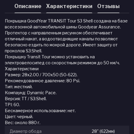
Описание
Характеристики
Отзывы
Покрышка GoodYear TRANSIT Tour S3 Shell создана на базе
всесезонной автомобильной шины Goodyear Assurance.
Протектор с направленным рисунком обеспечивает
отличный накат, а водоотводнящие каналы позволяют
безопасно ездить по мокрой дороге. Имеет защиту от
проколов S3:Shell.
Покрышку Transit Tour можно установить на
электровелосипед со скоростным режимом до 50 км/ч.
Характеристики
Размер: 28x2.00 / 700x50 (50-622).
Рекомендованное давление: 80 Psi.
Тип: жесткий.
Компаунд: Dynamic Pace.
Версия: TT / S3:Shell.
ТPI: 60.
Бескамерное использование: нет.
Цвет: черный.
Вес: около 880 г.
Диаметр обода
28" (622мм)