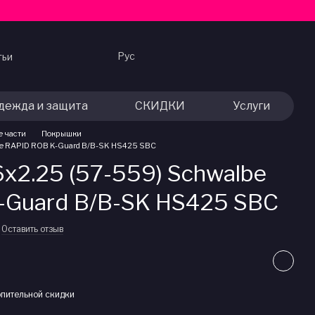
Рус
тьи
дежда и защита
СКИДКИ
Услуги
е части
Покрышки
e RAPID ROB K-Guard B/B-SK HS425 SBC
x2.25 (57-559) Schwalbe
-Guard B/B-SK HS425 SBC
Оставить отзыв
пительной скидки