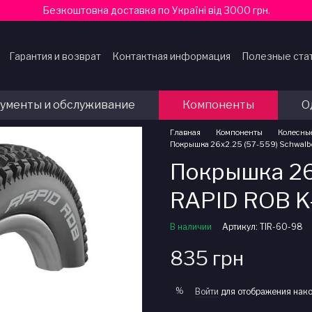
Безкоштовна доставка по Україні від 3000 грн.
Гарантия и возврат
Контактная информация
Полезные ста
ферты
ументы и обслуживание
Компоненты
О
Главная
Компоненты
Колесны
Покрышка 26x2.25 (57-559) Schwalb
Покрышка 26
RAPID ROB K
В наличии
Артикул: TIR-60-98
835 грн
%
Войти
для отображения нако