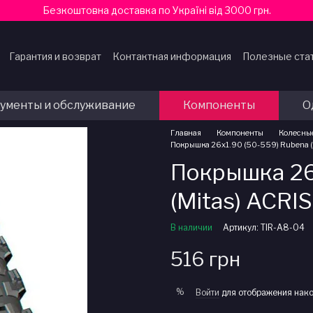
Безкоштовна доставка по Україні від 3000 грн.
Гарантия и возврат
Контактная информация
Полезные ста
ферты
ументы и обслуживание
Компоненты
О
Главная
Компоненты
Колесны
Покрышка 26x1.90 (50-559) Rubena (M
Покрышка 26
(Mitas) ACRIS
В наличии
Артикул: TIR-A8-04
516 грн
%
Войти
для отображения нако