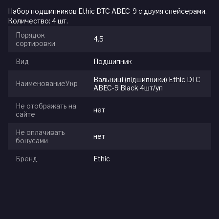
Набор подшипников Ethic DTC ABEC-9 с двумя спейсерами.
Количество: 4 шт.
Порядок
4.5
сортировки
Вид
Подшипник
Вальниці (підшипники) Ethic DTC
НаименованиеУкр
ABEC-9 Black 4шт/уп
Не отображать на
нет
сайте
Не оплачивать
нет
бонусами
Бренд
Ethic