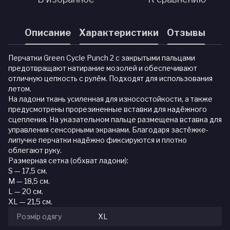
Описание
Характеристики
Отзывы
Перчатки Green Cycle Punch 2 с закрытыми пальцами
предотвращают натирание мозолей и обеспечивают
отличную цепкость с рулём. Подходят для использования
летом.
На ладони ткань усиленная для износостойкости, а также
предусмотрены прорезиненные вставки для надёжного
сцепления. На указательном пальце размещена вставка для
управления сенсорными экранами. Благодаря застёжке-
липучке перчатки надёжно фиксируются и плотно
облегают руку.
Размерная сетка (обхват ладони):
S — 17,5 см.
M — 18,5 см.
L — 20 см.
XL — 21,5 см.
Розмір одягу
XL