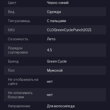
Цвет
Черно-синий
Вид
Одежда
Тип рукавиць
С пальцами
SKU
CLOGreenCyclePunch2021
Сезонность
Лето
Порядок
4.5
сортировки
Бренд
Green Cycle
Пол
Мужской
Не отображать на
нет
сайте
Не оплачивать
нет
бонусами
Направление
Для велосипеда