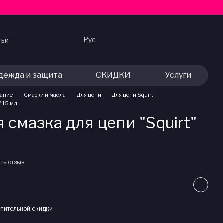
Рус
тьи
дежда и защита
СКИДКИ
Услуги
вание
Смазки и масла
Для цепи
Для цепи Squirt
" 15 мл
смазка для цепи "Squirt"
ть отзыв
пительной скидки