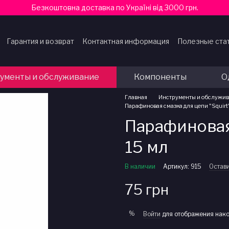
Безкоштовна доставка по Україні від 3000 грн.
Гарантия и возврат
Контактная информация
Полезные ста
ферты
ументы и обслуживание
Компоненты
О
Главная
Инструменты и обслужи
Парафиновая смазка для цепи "Squirt
Парафиновая 
15 мл
В наличии
Артикул: 915
Остави
75 грн
%
Войти
для отображения нако