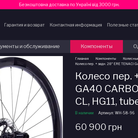
Безкоштовна доставка по Україні від 3000 грн.
Гарантия и возврат
Контактная информация
Полезные ста
ферты
ументы и обслуживание
Компоненты
О
Главная
Компоненты
Колесны
Колесо пер. + задн. 28" ERE TENACI G
Колесо пер. 
GA40 CARBON,
CL, HG11, tu
В наличии
Артикул: WH-58-96
60 900 грн