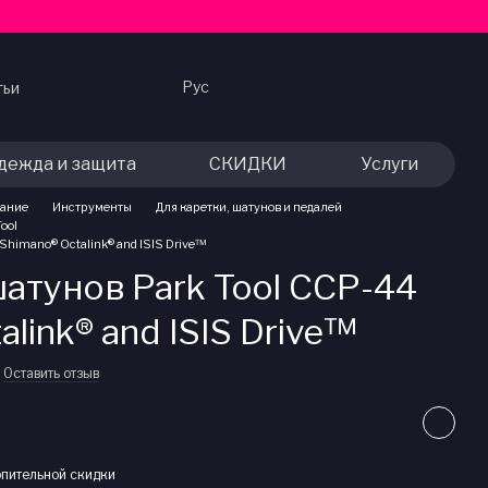
Рус
тьи
дежда и защита
СКИДКИ
Услуги
вание
Инструменты
Для каретки, шатунов и педалей
Tool
Shimano® Octalink® and ISIS Drive™
атунов Park Tool CCP-44
link® and ISIS Drive™
Оставить отзыв
пительной скидки