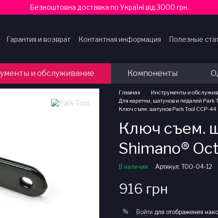
Безкоштовна доставка по Україні від 3000 грн.
Гарантия и возврат
Контактная информация
Полезные ста
ферты
ументы и обслуживание
Компоненты
О
Главная
Инструменты и обслужи
Для каретки, шатунов и педалей Park 
Ключ съем. шатунов Park Tool CCP-44 
Ключ съем. ш
Shimano® Octa
В наличии
Артикул: TOO-04-12
916 грн
%
Войти
для отображения нако