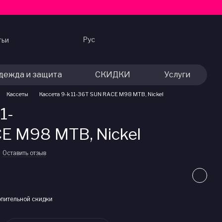
Рус
тьи
дежда и защита
СКИДКИ
Услуги
Кассеты
Кассета 9-k 11-36T SUN RACE M98 MTB, Nickel
1-
E M98 MTB, Nickel
Оставить отзыв
пительной скидки