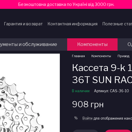
Безкоштовна доставка по Україні від 3000 грн.
Гарантия и возврат
Контактная информация
Полезные ста
ферты
ументы и обслуживание
Компоненты
О
Главная
Компоненты
Привод
Кассета 9-k 1
36T SUN RAC
В наличии
Артикул: CAS-36-10
908 грн
%
Войти
для отображения нако