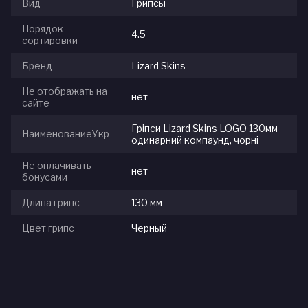
Вид
Грипсы
Порядок
4.5
сортировки
Бренд
Lizard Skins
Не отображать на
нет
сайте
Гріпси Lizard Skins LOGO 130мм
НаименованиеУкр
одинарний компаунд, чорні
Не оплачивать
нет
бонусами
Длина грипс
130 мм
Цвет грипс
Черный