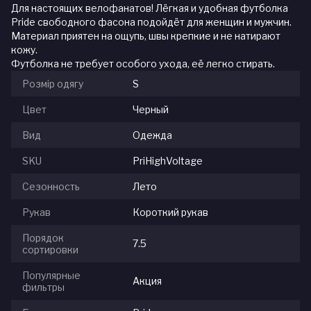
Для настоящих велофанатов! Лёгкая и удобная футболка
Pride свободного фасона подойдёт для женщин и мужчин.
Материал приятен на ощупь, швы крепкие и не натирают
кожу.
Футболка не требует особого ухода, её легко стирать.
Розмір одягу
S
Цвет
Черный
Вид
Одежда
SKU
PriHighVoltage
Сезонность
Лето
Рукав
Короткий рукав
Порядок
7.5
сортировки
Популярные
Акция
фильтры