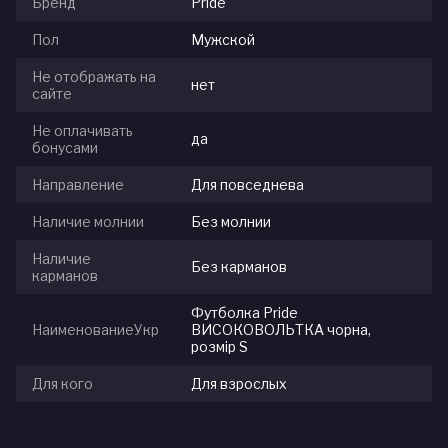
Бренд
Pride
Пол
Мужской
Не отображать на
нет
сайте
Не оплачивать
да
бонусами
Направление
Для повседнева
Наличие молнии
Без молнии
Наличие
Без карманов
карманов
Футболка Pride
НаименованиеУкр
ВИСОКОВОЛЬТКА чорна,
розмір S
Для кого
Для взрослых