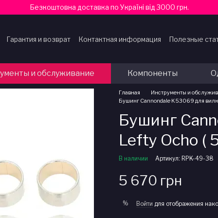
Безкоштовна доставка по Україні від 3000 грн.
Гарантия и возврат
Контактная информация
Полезные ста
ферты
ументы и обслуживание
Компоненты
О
Главная
Инструменты и обслужи
Бушинг Cannondale K53069 для вилки 
Бушинг Cann
Lefty Ocho ( 
В наличии
Артикул: RPK-49-38
5 670 грн
%
Войти
для отображения нако