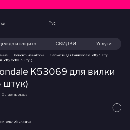
Рус
тьи
дежда и защита
СКИДКИ
Услуги
вание
Ремонтные наборы
Запчасти для Cannondale Lefty / Fatty
Lefty Ocho ( 5 штук)
ondale K53069 для вилки
5 штук)
Оставить отзыв
пительной скидки