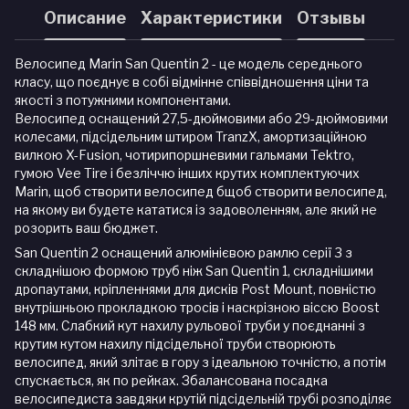
Описание
Характеристики
Отзывы
Велосипед Marin San Quentin 2 - це модель середнього
класу, що поєднує в собі відмінне співвідношення ціни та
якості з потужними компонентами.
Велосипед оснащений 27,5-дюймовими або 29-дюймовими
колесами, підсідельним штиром TranzX, амортизаційною
вилкою X-Fusion, чотирипоршневими гальмами Tektro,
гумою Vee ​​Tire і безліччю інших крутих комплектуючих
Marin, щоб створити велосипед бщоб створити велосипед,
на якому ви будете кататися із задоволенням, але який не
розорить ваш бюджет.
San Quentin 2 оснащений алюмінієвою рамлю серії 3 з
складнішою формою труб ніж San Quentin 1, складнішими
дропаутами, кріпленнями для дисків Post Mount, повністю
внутрішньою прокладкою тросів і наскрізною віссю Boost
148 мм. Слабкий кут нахилу рульової труби у поєднанні з
крутим кутом нахилу підсідельної труби створюють
велосипед, який злітає в гору з ідеальною точністю, а потім
спускається, як по рейках. Збалансована посадка
велосипедиста завдяки крутій підсідельній трубі розподіляє