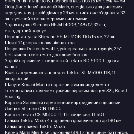
стиснення та відскоку, наскрізна вісь 110x15 мм, зсув 44 мм
Обід Двостінний алюміній Marin, спеціально для дискових
передач, внутрішній діаметр 29 мм, штифтове з'єднання, 32
шп, сумісний з безкамерними системами
Задня втулка Shimano HF-MT400B, 148x12, 32 шп,
стандартний корпус
Передня втулка Shimano HF-MT410B, 110x15 мм, 32 шп
Шпиці 14g чорна нержавіюча сталь
Покришки Delium Vesatile, універсальна конструкція, 2.5",
безкамерна система з дротяним бортом
Задній перемикач швидкостей Tektro RD-5100-L, довга
лапка
Важіль перемикання передач Tektro, SL M5100-11R, 11-
швидкісний
Шанути Ковані Marin з порожнистим шпинделем та
інтегрованим сталевим вузьким широким кільцем 32t, Boost
Spacing
Каретка Зовнішній герметичний картриджний підшипник
Ланцюг Shimano CN-LG500
Касета Tektro CS-M5100-11, 11-швидкісна, 11-50T
Гальма Tektro M535 4-поршневі гідравлічні, ротор 180 мм
Гальмівні важелі Tektro M535
Кермо Marin Mini-Riser, алюміній 6061 з подвійним баттінгом,