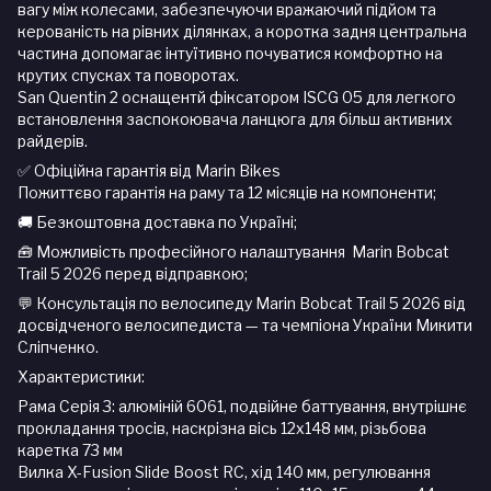
вагу між колесами, забезпечуючи вражаючий підйом та
керованість на рівних ділянках, а коротка задня центральна
частина допомагає інтуїтивно почуватися комфортно на
крутих спусках та поворотах.
San Quentin 2 оснащентй фіксатором ISCG 05 для легкого
встановлення заспокоювача ланцюга для більш активних
райдерів.
✅ Офіційна гарантія від Marin Bikes
Пожиттєво гарантія на раму та 12 місяців на компоненти;
🚚 Безкоштовна доставка по Україні;
🧰 Можливість професійного налаштування Marin Bobcat
Trail 5 2026 перед відправкою;
💬 Консультація по велосипеду Marin Bobcat Trail 5 2026 від
досвідченого велосипедиста — та чемпіона України Микити
Сліпченко.
Характеристики:
Рама Серія 3: алюміній 6061, подвійне баттування, внутрішнє
прокладання тросів, наскрізна вісь 12x148 мм, різьбова
каретка 73 мм
Вилка X-Fusion Slide Boost RC, хід 140 мм, регулювання