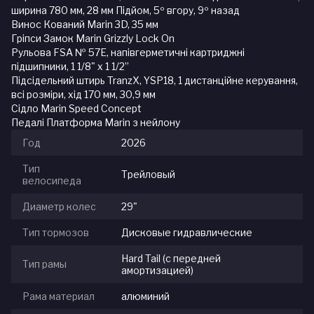
ширина 780 мм, 28 мм Підйом, 5º вгору, 9º назад
Винос Кований Marin 3D, 35 мм
Гріпси Замок Marin Grizzly Lock On
Рульова FSA № 57E, напівгерметичні картриджні
підшипники, 1 1/8" x 1 1/2”
Підсідельний штирь TranzX, YSP18, 1 дистанційне керування,
всі розміри, хід 170 мм, 30,9 мм
Сідло Marin Speed ​​Concept
Педалі Платформа Marin з нейлону
Год
2026
Тип
Трейловый
велосипеда
Диаметр колес
29"
Тип тормозов
Дисковые гидравлические
Hard Tail (с передней
Тип рамы
амортизацией)
Рама материал
алюминий