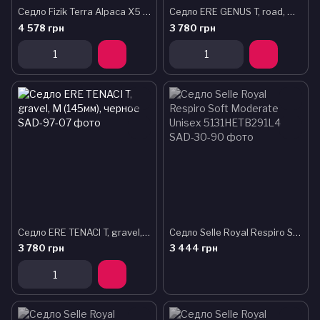
Седло Fizik Terra Alpaca X5 + carriage kit - 145mm, All-mountain, Enduro, 372гр, black
Седло ERE GENUS T, road, M (145мм), черное
4 578 грн
3 780 грн
Седло ERE TENACI T, gravel, M (145мм), черное
Седло Selle Royal Respiro Soft Moderate Unisex 5131HETB291L4
3 780 грн
3 444 грн