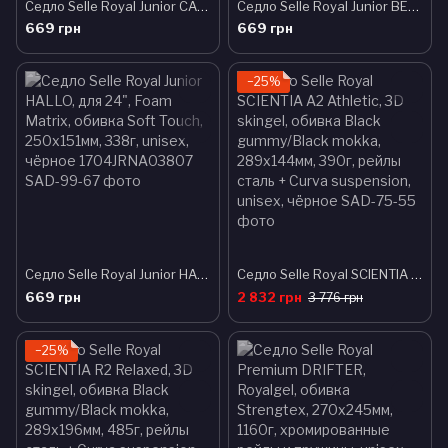
Седло Selle Royal Junior CANDY, для 16"-24", Foam Matrix, обивка Soft Touch, 230х172мм, 320г, женское, чёрное 1703DRNA03807
Седло Selle Royal Junior BEN, для 16"-24", Foam Matrix, обивка Soft Touch, 230х151мм, 313г, мужское, чёрное 1703HRNA03807
669 грн
669 грн
−25%
Седло Selle Royal Junior HALLO, для 24", Foam Matrix, обивка Soft Touch, 250х151мм, 338г, unisex, чёрное 1704JRNA03807
Седло Selle Royal SCIENTIA A2 Athletic, 3D skingel, обивка Black gummy/Black mokka, 289х144мм, 390г, рейлы сталь + Curva suspension, unisex, чёрное
669 грн
2 832 грн
3 776 грн
−25%