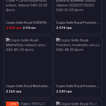
Седло Selle Royal SCIENTIA R2 Relaxed, 3D skingel, обивка Black gummy/Black mokka, 289х196мм, 485г, рейлы сталь + Curva suspension, unisex, чёрное
Седло Selle Royal Premium DRIFTER, Royalgel, обивка Strengtex, 270х245мм, 1160г, хромированные рейлы и пружины, unisex, чёрное 5111UDTC95301
2 832 грн
2 474 грн
3 776 грн
Седло Selle Royal Manhattan, relaxed, uisex
Седло Selle Royal Freedom, moderate, unisex
2 150 грн
2 230 грн
−35%