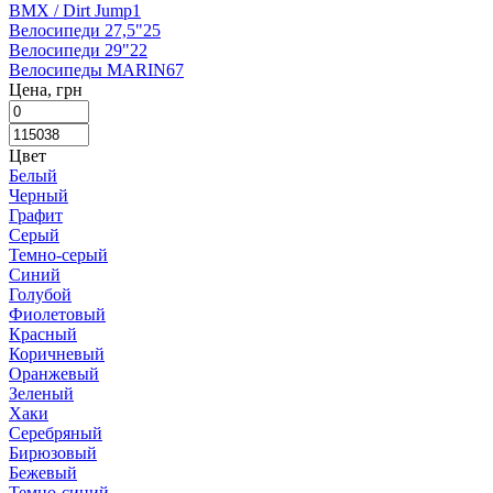
BMX / Dirt Jump
1
Велосипеди 27,5"
25
Велосипеди 29"
22
Велосипеды MARIN
67
Цена, грн
Цвет
Белый
Черный
Графит
Серый
Темно-серый
Синий
Голубой
Фиолетовый
Красный
Коричневый
Оранжевый
Зеленый
Хаки
Серебряный
Бирюзовый
Бежевый
Темно-синий