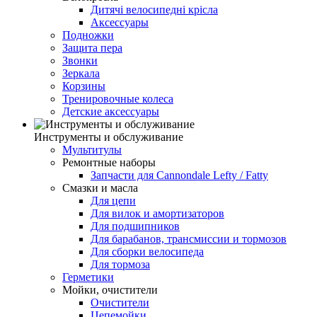
Дитячі велосипедні крісла
Аксессуары
Подножки
Защита пера
Звонки
Зеркала
Корзины
Тренировочные колеса
Детские аксессуары
Инструменты и обслуживание
Мультитулы
Ремонтные наборы
Запчасти для Cannondale Lefty / Fatty
Смазки и масла
Для цепи
Для вилок и амортизаторов
Для подшипников
Для барабанов, трансмиссии и тормозов
Для сборки велосипеда
Для тормоза
Герметики
Мойки, очистители
Очистители
Цепемойки