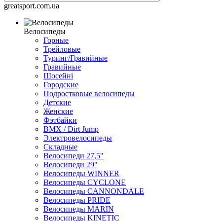
greatsport.com.ua
Велосипеды
Горные
Трейловые
Туринг/Гравийные
Гравийные
Шосейні
Городские
Подростковые велосипеды
Детские
Женские
Фэтбайки
BMX / Dirt Jump
Электровелосипеды
Складные
Велосипеди 27,5"
Велосипеди 29"
Велосипеды WINNER
Велосипеды CYCLONE
Велосипеды CANNONDALE
Велосипеды PRIDE
Велосипеды MARIN
Велосипеды KINETIC