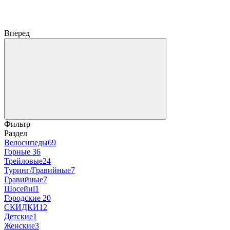
Вперед
Фильтр
Раздел
Велосипеды
69
Горные
36
Трейловые
24
Туринг/Гравийные
7
Гравийные
7
Шосейні
1
Городские
20
СКИДКИ
12
Детские
1
Женские
3