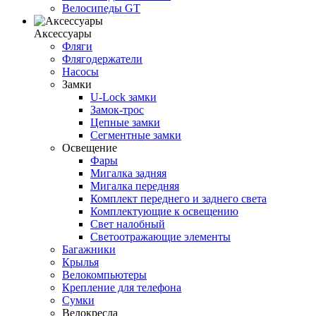
Велосипеды GT
Аксессуары
Фляги
Флягодержатели
Насосы
Замки
U-Lock замки
Замок-трос
Цепные замки
Сегментные замки
Освещение
Фары
Мигалка задняя
Мигалка передняя
Комплект переднего и заднего света
Комплектующие к освещению
Свет налобный
Светоотражающие элементы
Багажники
Крылья
Велокомпьютеры
Крепление для телефона
Сумки
Велокресла