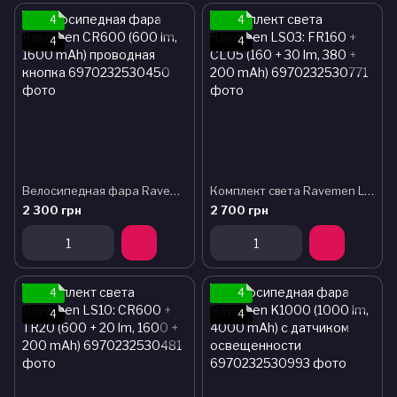
4
4
4
4
Велосипедная фара Ravemen CR600 (600 lm, 1600 mAh) проводная кнопка
Комплект света Ravemen LS03: FR160 + CL05 (160 + 30 lm, 380 + 200 mAh)
2 300 грн
2 700 грн
4
4
4
4