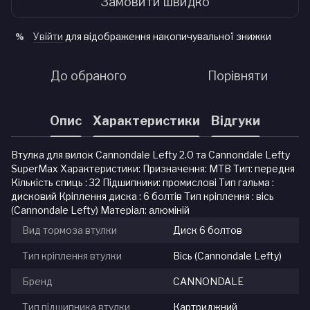
Замовити швидко
Увійти
для відображення накопичувальної знижки
%
До обраного
Порівняти
Опис
Характеристики
Відгуки
Втулка для вилок Cannondale Lefty 2.0 та Cannondale Lefty
SuperMax Характеристики: Призначення: MTB Тип: передня
Кількість спиць : 32 Підшипники: промислові Тип гальма :
дисковий Кріплення диска : 6 болтів Тип кріплення : вісь
(Cannondale Lefty) Матеріал: алюміній
Вид тормоза втулки
Диск 6 болтов
Тип кріплення втулки
Вісь (Cannondale Lefty)
Бренд
CANNONDALE
Тип підшипника втулки
Картриджний