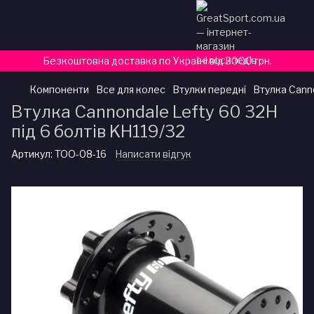
Безкоштовна доставка по Україні від 3000 грн.
Компоненти
Все для колес
Втулки передні
Втулка Canno
Втулка Cannondale Lefty 60 32H
під 6 болтів KH119/32
Артикул:
TOO-08-16
Написати відгук