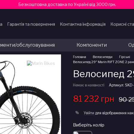
Безкоштовна доставка по Україні від 3000 грн.
ка
Гарантія та повернення
Контактна інформація
Корисні ста
ти
ументи/обслуговування
Компоненти
Од
Головна
Велосипеди
Гірські
Велосипед 29" Marin RIFT ZONE 2 рама
Велосипед 29
Немає в наявності
Артикул: SKD
81 232 грн
90 2
%
Увійти
для відображення нак
Виберіть колір