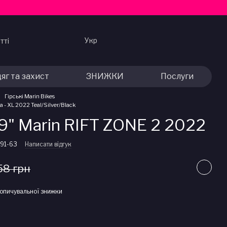
Укр
тті
яг та захист
ЗНИЖКИ
Послуги
Гірські Marin Bikes
 - XL 2022 Teal/Silver/Black
" Marin RIFT ZONE 2 2022
-91-63
Написати відгук
58 грн
опичувальної знижки