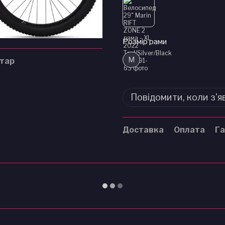
Розмір рами
M
нтар
Повідомити, коли з'я
Доставка
Оплата
Га