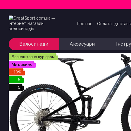
Перейти до основного контенту
Про нас
Оплата і достав
Договір публічної офер
Велосипеди
Аксесуари
Інстр
Безкоштовно кур'єром
Ми радимо
−10%
5
5