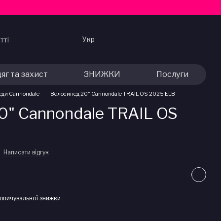
Укр
тті
яг та захист
ЗНИЖКИ
Послуги
еди Cannondale
Велосипед 20" Cannondale TRAIL OS 2025 ELB
0" Cannondale TRAIL OS
Написати відгук
опичувальної знижки