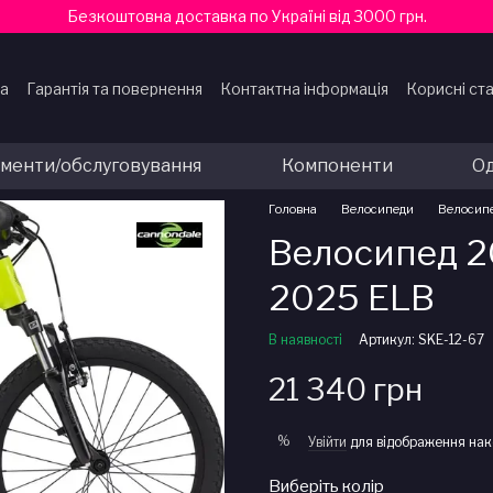
Безкоштовна доставка по Україні від 3000 грн.
ка
Гарантія та повернення
Контактна інформація
Корисні ста
ти
ументи/обслуговування
Компоненти
Од
Головна
Велосипеди
Велосип
Велосипед 2
2025 ELB
В наявності
Артикул: SKE-12-67
21 340 грн
%
Увійти
для відображення нак
Виберіть колір