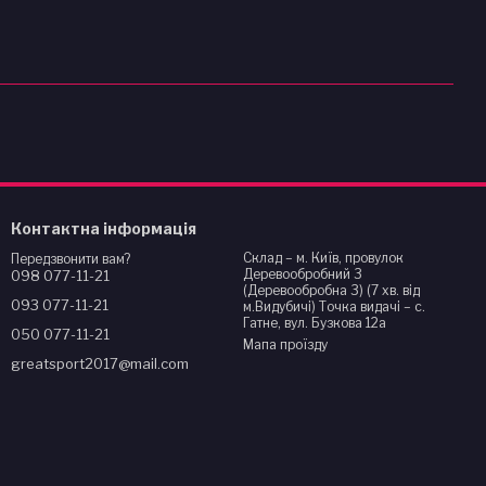
Контактна інформація
Склад – м. Київ, провулок
Передзвонити вам?
Деревообробний 3
098 077-11-21
(Деревообробна 3) (7 хв. від
093 077-11-21
м.Видубичі) Точка видачі – с.
Гатне, вул. Бузкова 12а
050 077-11-21
Мапа проїзду
greatsport2017@mail.com