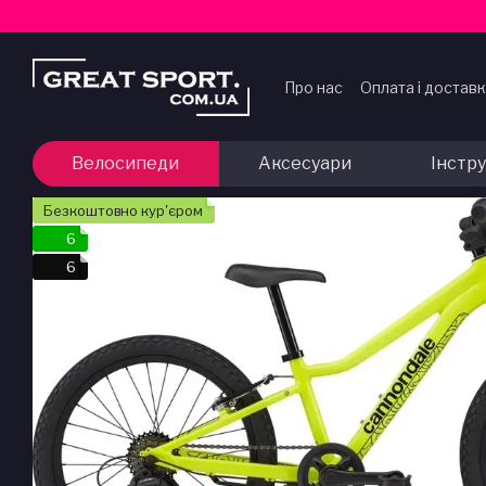
Перейти до основного контенту
Про нас
Оплата і достав
Договір публічної офер
Велосипеди
Аксесуари
Інстр
Безкоштовно кур'єром
6
6