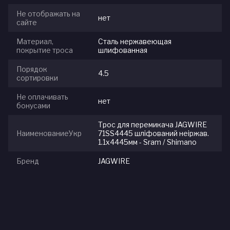
Не отображать на
нет
сайте
Материал,
Сталь нержавеющая
покрытие троса
шлифованная
Порядок
4.5
сортировки
Не оплачивать
нет
бонусами
Трос для перемикача JAGWIRE
НаименованиеУкр
71SS4445 шліфований неіржав.
1.1х4445мм - Sram / Shimano
Бренд
JAGWIRE