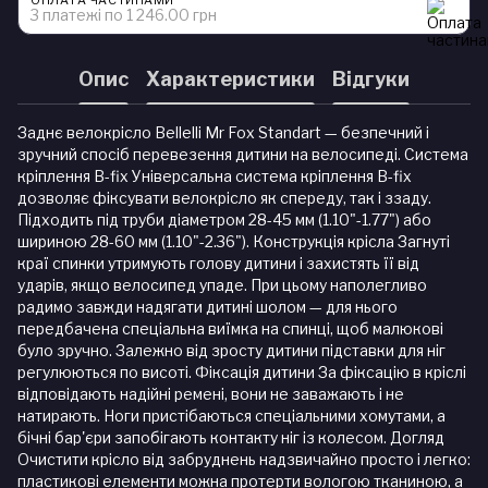
ОПЛАТА ЧАСТИНАМИ
3 платежі по 1 246.00 грн
Опис
Характеристики
Відгуки
Заднє велокрісло Bellelli Mr Fox Standart — безпечний і
зручний спосіб перевезення дитини на велосипеді. Система
кріплення B-fix Універсальна система кріплення B-fix
дозволяє фіксувати велокрісло як спереду, так і ззаду.
Підходить під труби діаметром 28-45 мм (1.10"-1.77") або
шириною 28-60 мм (1.10"-2.36"). Конструкція крісла Загнуті
краї спинки утримують голову дитини і захистять її від
ударів, якщо велосипед упаде. При цьому наполегливо
радимо завжди надягати дитині шолом — для нього
передбачена спеціальна виїмка на спинці, щоб малюкові
було зручно. Залежно від зросту дитини підставки для ніг
регулюються по висоті. Фіксація дитини За фіксацію в кріслі
відповідають надійні ремені, вони не заважають і не
натирають. Ноги пристібаються спеціальними хомутами, а
бічні бар'єри запобігають контакту ніг із колесом. Догляд
Очистити крісло від забруднень надзвичайно просто і легко:
пластикові елементи можна протерти вологою тканиною, а