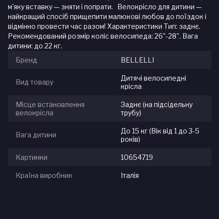
м'яку вставку — зняти і попрати. Велокрісло для дитини —
найкращий спосіб прищепити малюкові любов до поїздок і
відмінно провести час разом! Характеристики Тип: заднє.
Рекомендований розмір коліс велосипеда: 26"-28". Вага
дитини: до 22 кг.
Бренд
BELLELLI
Дитячі велосипедні
Вид товару
крісла
Місце встановлення
Заднє (на підсідельну
велокрісла
трубу)
До 15 кг (Вік від 1 до 3-5
Вага дитини
років)
Картинки
10654719
Країна виробник
Італія