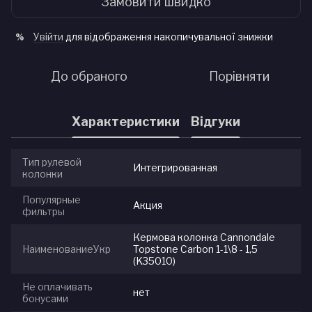
Замовити швидко
Увійти
для відображення накопичувальної знижки
%
До обраного
Порівняти
Характеристики
Відгуки
Тип рулевой
Интегрированная
колонки
Популярные
Акция
фильтры
Кермова колонка Cannondale
НаименованиеУкр
Topstone Carbon 1-1\8 - 1,5
(K35010)
Не оплачивать
нет
бонусами