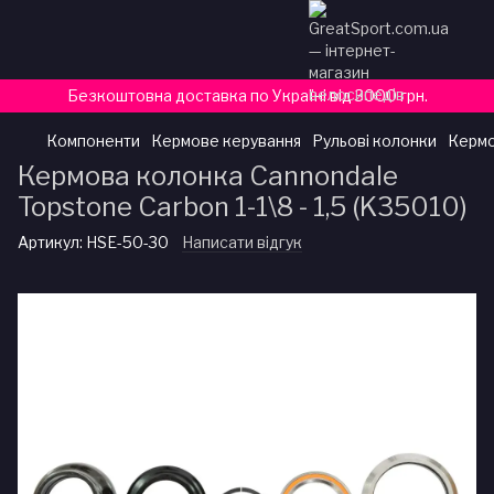
Безкоштовна доставка по Україні від 3000 грн.
Компоненти
Кермове керування
Рульові колонки
Кермо
Кермова колонка Cannondale
Topstone Carbon 1-1\8 - 1,5 (K35010)
Артикул:
HSE-50-30
Написати відгук