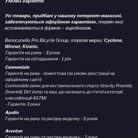
Умови гарантії
Усі товари, придбані у нашому інтернет-магазині,
забезпечуються офіційною гарантією,
термін якої
встановлюється фірмою – виробником.
Велосипеди Pro Bicycle Group, торгові марки:
Cyclone,
Winner, Kinetic.
Гарантія на раму - 3 роки
Гарантія на обладнання - 1 рік
Cannondale
Гарантія на раму - пожиттєва (за умови реєстрації на
офіційному сайті)
Cannondale рами для екстримального спорту Gravity, Freeride,
Downhill, Dirt Jump та інші, що належать до п'ятої категорії
класифікації ASTM)
- Гарантія 3 роки
Apollo
Гарантія на раму та ригідну виделку - 5 років
Aventon
Гарантія на раму та ригідну виделку - 2 роки